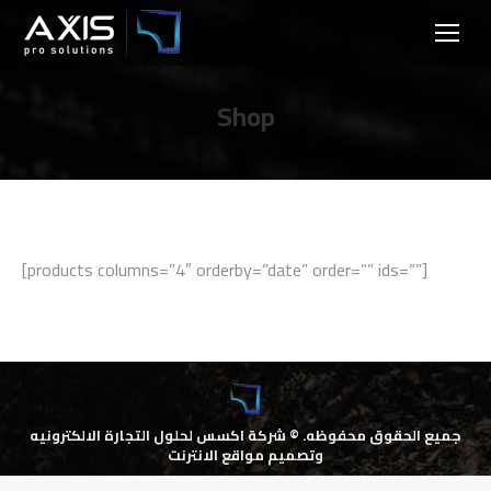
Shop
[products columns=”4″ orderby=”date” order=”” ids=””]
جميع الحقوق محفوظه. ©
شركة اكسس لحلول التجارة الالكترونيه
وتصميم مواقع الانترنت