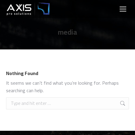
media
Nothing Found
It seems we can’t find what you’re looking for. Perhaps
searching can help.
Search: