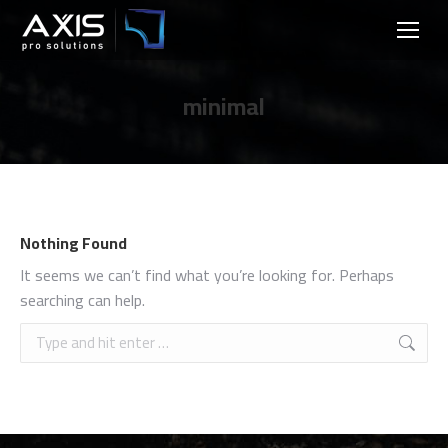
minimal
Nothing Found
It seems we can’t find what you’re looking for. Perhaps
searching can help.
Search: