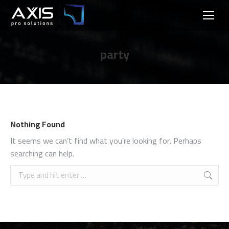
party
Nothing Found
It seems we can’t find what you’re looking for. Perhaps
searching can help.
Search: