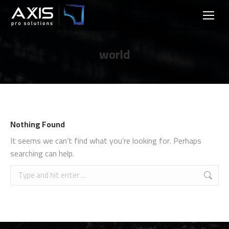
world
Nothing Found
It seems we can’t find what you’re looking for. Perhaps
searching can help.
Search: