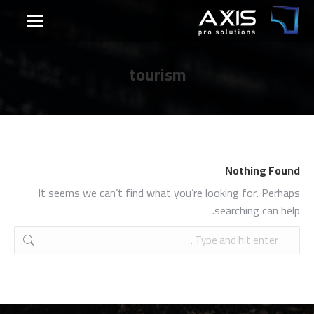
tourism
Nothing Found
It seems we can’t find what you’re looking for. Perhaps
searching can help.
Search: