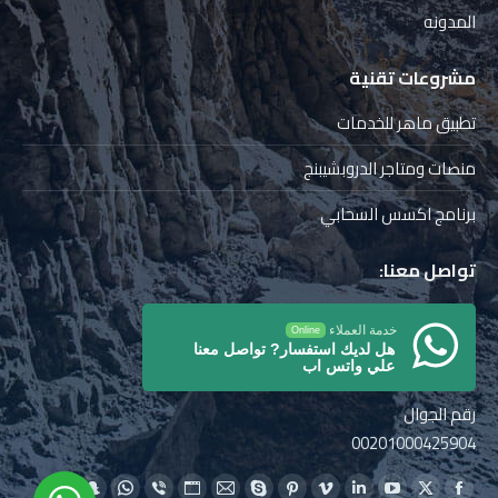
المدونه
مشروعات تقنية
تطبيق ماهر للخدمات
منصات ومتاجر الدروبشيبنج
برنامج اكسس السحابي
تواصل معنا:
خدمة العملاء
Online
هل لديك استفسار? تواصل معنا
علي واتس اب
رقم الجوال
00201000425904
Find us on: